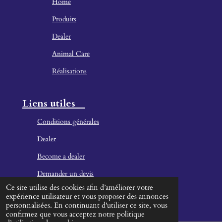
Home
Produ
its
Dealer
Animal Care
Réalisations
Liens utiles
Conditions générales
Dealer
Become a dealer
Demander un devis
Ce site utilise des cookies afin d’améliorer votre
Contact
expérience utilisateur et vous proposer des annonces
personnalisées. En continuant d'utiliser ce site, vous
confirmez que vous acceptez notre politique