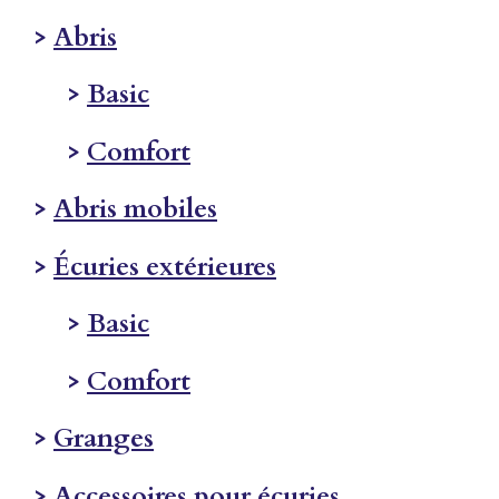
>
Abris
>
Basic
>
Comfort
>
Abris mobiles
>
Écuries extérieures
>
Basic
>
Comfort
>
Granges
>
Accessoires pour écuries