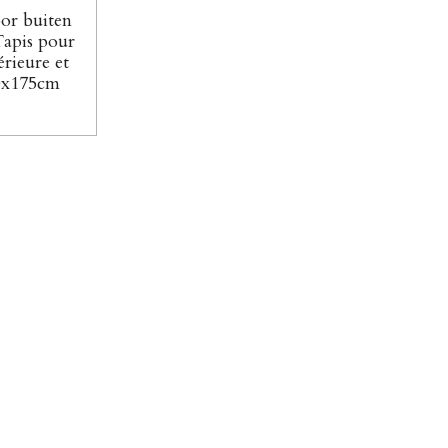
or buiten
Tapis pour
érieure et
10x175cm
€