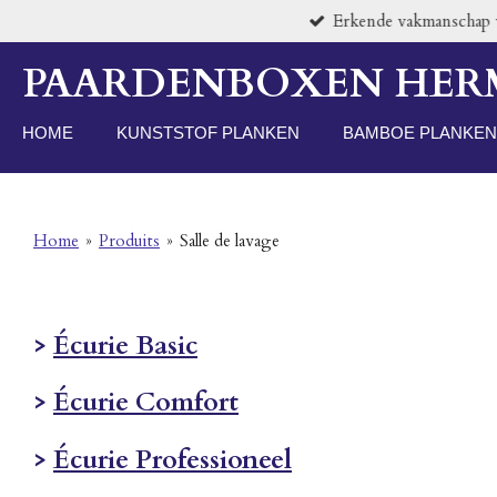
Erkende vakmanschap vo
Passer
au
PAARDENBOXEN HE
contenu
principal
HOME
KUNSTSTOF PLANKEN
BAMBOE PLANKEN
Home
»
Produits
»
Salle de lavage
>
Écurie Basic
>
Écurie Comfort
>
Écurie Professioneel