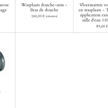
aroie
Wasplaats douche-arm -
Vloermatten vo
vage
Bras de douche
en wasplaats - 
application ext
160,00 €
199,00 €
salle d'eau 1
85,66 
t