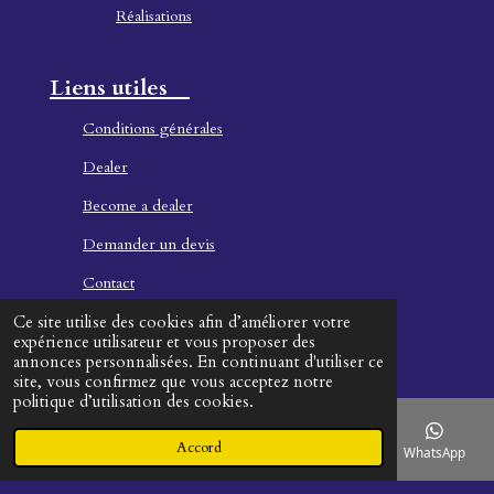
Réalisations
Liens utiles
Conditions générales
Dealer
Become a dealer
Demander un devis
Contact
Ce site utilise des cookies afin d’améliorer votre
expérience utilisateur et vous proposer des
annonces personnalisées. En continuant d'utiliser ce
site, vous confirmez que vous acceptez notre
F
I
Y
T
politique d’utilisation des cookies.
a
n
o
i
c
s
u
k
Herman BV
Accord
E-mail
Téléphone
Carte
Facebook
WhatsApp
e
t
T
T
© 2021 - 2026 Paardenboxen Herman
b
a
u
o