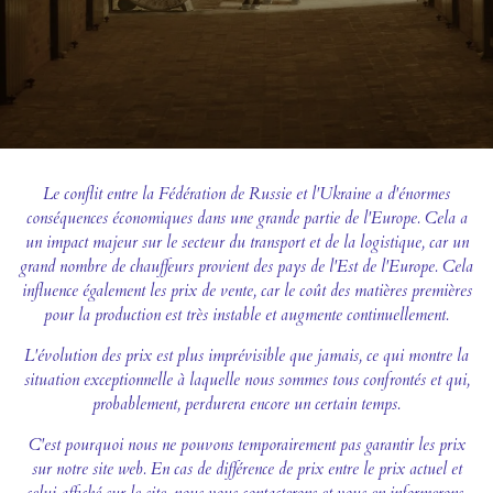
Le conflit entre la Fédération de Russie et l'Ukraine a d'énormes
conséquences économiques dans une grande partie de l'Europe. Cela a
un impact majeur sur le secteur du transport et de la logistique, car un
grand nombre de chauffeurs provient des pays de l'Est de l'Europe. Cela
influence également les prix de vente, car le coût des matières premières
pour la production est très instable et augmente continuellement.
L'évolution des prix est plus imprévisible que jamais, ce qui montre la
situation exceptionnelle à laquelle nous sommes tous confrontés et qui,
probablement, perdurera encore un certain temps.
C'est pourquoi nous ne pouvons temporairement pas garantir les prix
sur notre site web. En cas de différence de prix entre le prix actuel et