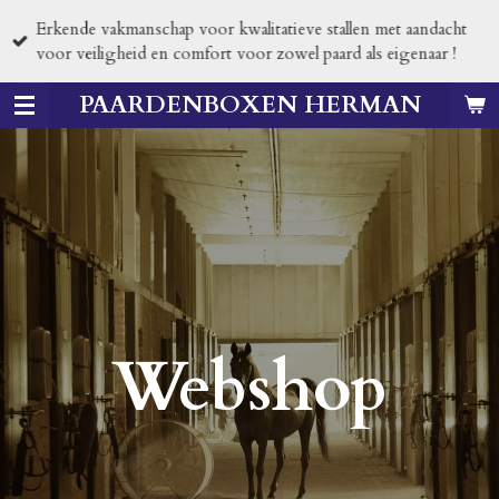
Passer
Erkende vakmanschap voor kwalitatieve stallen met aandacht
au
voor veiligheid en comfort voor zowel paard als eigenaar !
contenu
principal
PAARDENBOXEN HERMAN
Webshop