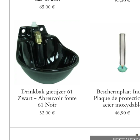
93,50 €
65,00 €
Drinkbak gietijzer 61
Beschermplaat In
Zwart - Abreuvoir fonte
Plaque de protecti
61 Noir
acier inoxydabl
52,00 €
46,90 €