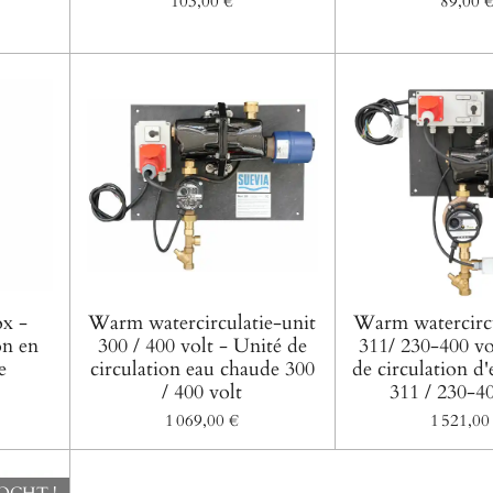
103,00 €
89,00 
ox -
Warm watercirculatie-unit
Warm watercircu
on en
300 / 400 volt - Unité de
311/ 230-400 vo
e
circulation eau chaude 300
de circulation d
/ 400 volt
311 / 230-40
1 069,00 €
1 521,00