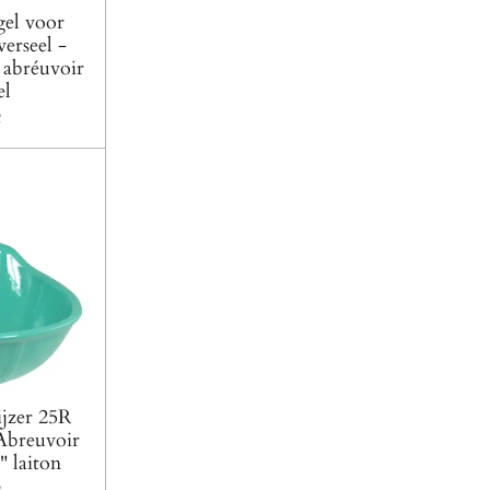
el voor
erseel -
 abréuvoir
el
€
ijzer 25R
 Abreuvoir
" laiton