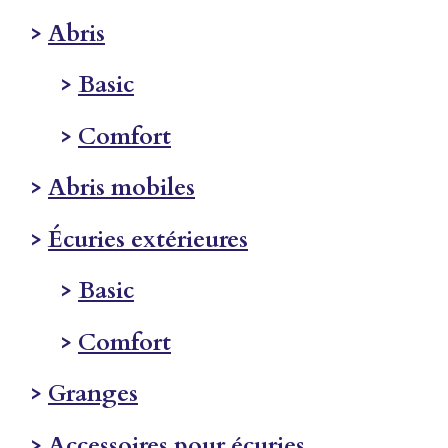
>
Abris
>
Basic
>
Comfort
>
Abris mobiles
>
Écuries extérieures
>
Basic
>
Comfort
>
Granges
>
Accessoires pour écuries