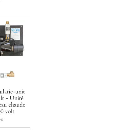
€
latie-unit
lt - Unité
'eau chaude
0 volt
 €