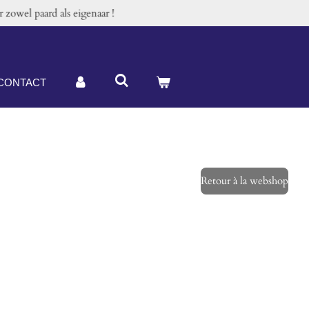
zowel paard als eigenaar !
CONTACT
Retour à la webshop