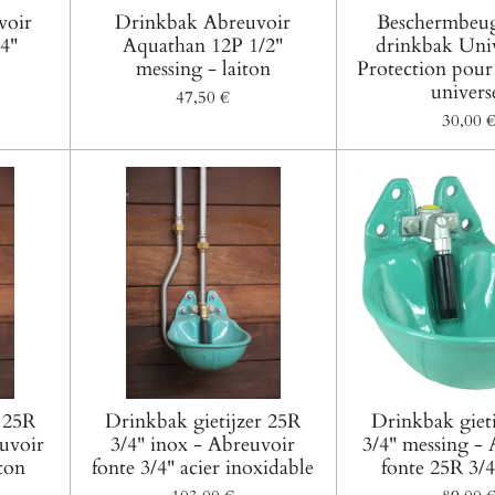
voir
Drinkbak Abreuvoir
Beschermbeug
4"
Aquathan 12P 1/2"
drinkbak Univ
messing - laiton
Protection pour
univers
47,50 €
30,00 
 25R
Drinkbak gietijzer 25R
Drinkbak giet
uvoir
3/4" inox - Abreuvoir
3/4" messing -
iton
fonte 3/4" acier inoxidable
fonte 25R 3/4