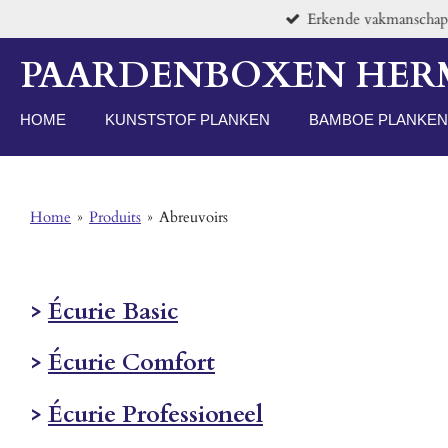
Erkende vakmanschap v
Passer
au
PAARDENBOXEN HE
contenu
principal
HOME
KUNSTSTOF PLANKEN
BAMBOE PLANKEN
Home
»
Produits
»
Abreuvoirs
>
Écurie Basic
>
Écurie Comfort
>
Écurie Professioneel