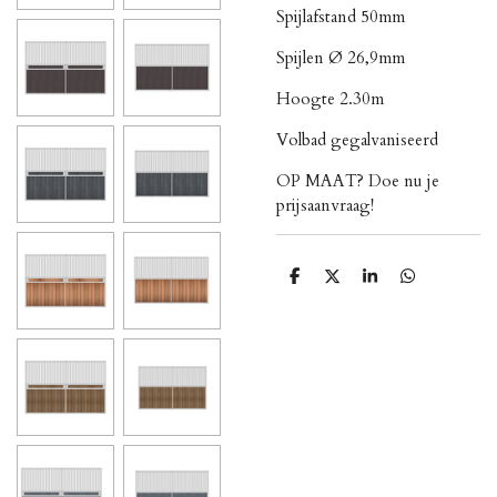
Spijlafstand 50mm
Spijlen Ø 26,9mm
Hoogte 2.30m
Volbad gegalvaniseerd
OP MAAT? Doe nu je
prijsaanvraag!
P
P
P
P
a
a
a
a
r
r
r
r
t
t
t
t
a
a
a
a
g
g
g
g
e
e
e
e
r
r
r
r