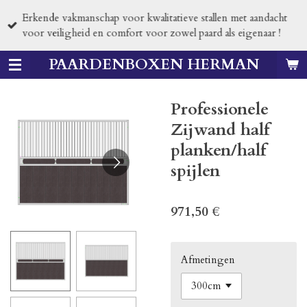
Passer
Erkende vakmanschap voor kwalitatieve stallen met aandacht
au
voor veiligheid en comfort voor zowel paard als eigenaar !
contenu
principal
PAARDENBOXEN HERMAN
Professionele
Zijwand half
planken/half
spijlen
971,50 €
Afmetingen