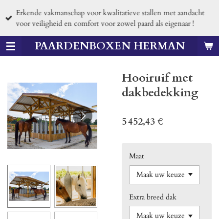
Passer
Erkende vakmanschap voor kwalitatieve stallen met aandacht
au
voor veiligheid en comfort voor zowel paard als eigenaar !
contenu
principal
PAARDENBOXEN HERMAN
Hooiruif met
dakbedekking
5 452,43 €
Maat
Extra breed dak