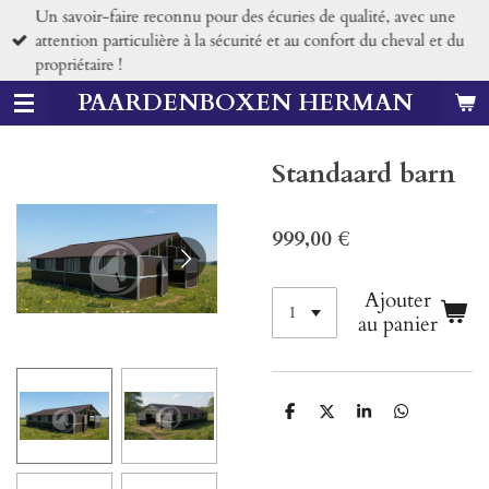
Un savoir-faire reconnu pour des écuries de qualité, avec une
Passer
attention particulière à la sécurité et au confort du cheval et du
au
propriétaire !
contenu
principal
PAARDENBOXEN HERMAN
Standaard barn
999,00 €
Ajouter
au panier
P
P
P
P
a
a
a
a
r
r
r
r
t
t
t
t
a
a
a
a