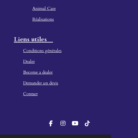
Animal Care
Réalisations
Liens utiles
Conditions générales
Dealer
Become a dealer
Demander un devis
Contact
F
I
Y
T
a
n
o
i
c
s
u
k
Herman BV