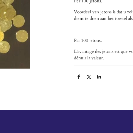
Per 100 jetons.
Voordeel van jetons is dat u z
dient te doen aan het toestel al
Par 100 jetons.
L'avantage des jetons est que vo
définir la valeur.
P
P
P
a
a
a
r
r
r
t
t
t
a
a
a
g
g
g
e
e
e
r
r
r