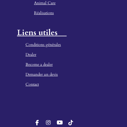
Animal Care
Réalisations
Liens utiles
Conditions générales
Dealer
Become a dealer
Demander un devis
Contact
F
I
Y
T