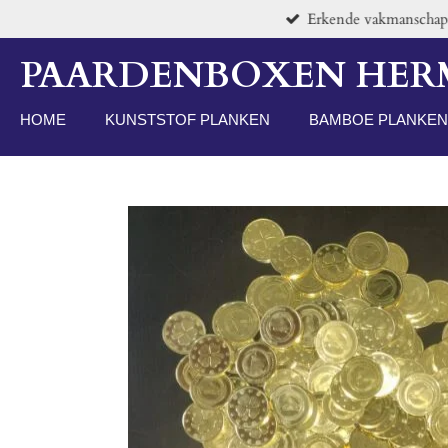
Erkende vakmanschap v
Passer
au
PAARDENBOXEN HE
contenu
principal
HOME
KUNSTSTOF PLANKEN
BAMBOE PLANKEN