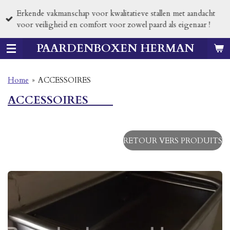
Passer
Erkende vakmanschap voor kwalitatieve stallen met aandacht
au
voor veiligheid en comfort voor zowel paard als eigenaar !
contenu
principal
PAARDENBOXEN HERMAN
Home
»
ACCESSOIRES
ACCESSOIRES
RETOUR VERS PRODUITS