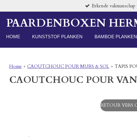
Erkende vakmanschap vo
Passer
au
PAARDENBOXEN HE
contenu
principal
HOME
KUNSTSTOF PLANKEN
BAMBOE PLANKEN
Home
»
CAOUTCHOUC POUR MURS & SOL
»
TAPIS P
CAOUTCHOUC POUR VAN
RETOUR VERS