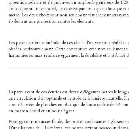
appentis moderne et élégant avec un surplomb généreux de 1,20
un toit pointu intemporel, caractérisé par son aspect classique e
mètre. Les deux choix sont non seulement visuellement attrayants
également une protection contre les éléments.
Les parois arrière et latérales de ces chefs-d’œuvre sont réalisées
placées horizontalement. Cette conception crée non seulement 
harmonieuse, mais renforce également la durabilité et la stabilité d
La paroi avant de ces écuries est dotée d'élégantes barres le lon
une circulation d'air optimale et l'entrée de la lumière naturelle. De
sont décorées de planches en plastique de haute qualité de 32 mm 
en marron chaud et en noir élégant.
Pour garantir un accès fluide, des portes coulissantes à glisseme
D'une largeur de 1,14 mètres, ces portes offrent beaucoup d'espa