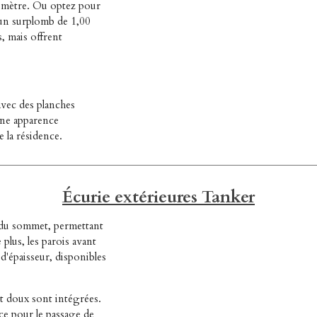
 mètre. Ou optez pour
t un surplomb de 1,00
, mais offrent
 avec des planches
une apparence
e la résidence.
Écurie extérieures Tanker
g du sommet, permettant
 plus, les parois avant
d'épaisseur, disponibles
nt doux sont intégrées.
ce pour le passage de