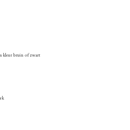
m kleur bruin of zwart
eek